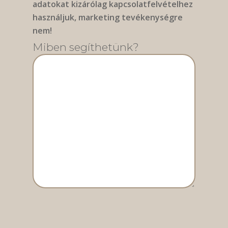
adatokat kizárólag kapcsolatfelvételhez
használjuk, marketing tevékenységre
nem!
Miben segíthetünk?