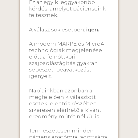
Ez az egyik leggyakoribb
kérdés, amelyet pácienseink
feltesznek.
A válasz sok esetben:
igen.
A modern MARPE és Micro4
technológiák megjelenése
előtt a felnőttkori
szájpadlástágítás gyakran
sebészeti beavatkozást
igényelt.
Napjainkban azonban a
megfelelően kiválasztott
esetek jelentős részében
sikeresen elérhető a kívánt
eredmény műtét nélkül is.
Természetesen minden
páciens anatómiai adottságai