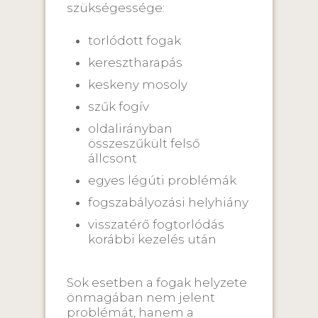
szükségessége:
torlódott fogak
keresztharapás
keskeny mosoly
szűk fogív
oldalirányban
összeszűkült felső
állcsont
egyes légúti problémák
fogszabályozási helyhiány
visszatérő fogtorlódás
korábbi kezelés után
Sok esetben a fogak helyzete
önmagában nem jelent
problémát, hanem a