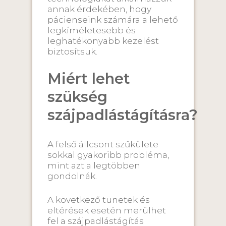
annak érdekében, hogy
pácienseink számára a lehető
legkíméletesebb és
leghatékonyabb kezelést
biztosítsuk.
Miért lehet
szükség
szájpadlástágításra?
A felső állcsont szűkülete
sokkal gyakoribb probléma,
mint azt a legtöbben
gondolnák.
A következő tünetek és
eltérések esetén merülhet
fel a szájpadlástágítás