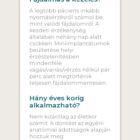
A legtöbb páciens inkább
nyomásérzésről számol be,
mint valódi fájdalomról. A
kezdeti érzékenység
általában néhány nap alatt
csökken. Miniimplantátumok
beültetése helyi
érzéstelenítésben
mindenféle
vágás/varrás/vérzés nélkül pár
perc alatt megtörténik
teljesen fájdalommentesen.
Hány éves korig
alkalmazható?
Nem kizárólag az életkor
számít. A döntést az egyéni
anatómiai adottságok alapján
hozzuk meg.