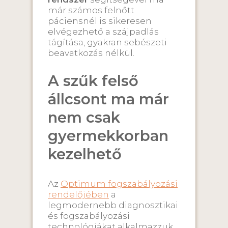
már számos felnőtt
páciensnél is sikeresen
elvégezhető a szájpadlás
tágítása, gyakran sebészeti
beavatkozás nélkül.
A szűk felső
állcsont ma már
nem csak
gyermekkorban
kezelhető
Az
Optimum fogszabályozási
rendelőjében
a
legmodernebb diagnosztikai
és fogszabályozási
technológiákat alkalmazzuk