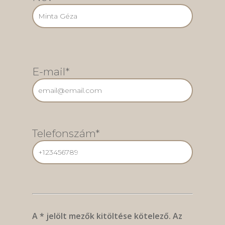
E-mail*
Telefonszám*
A * jelölt mezők kitöltése kötelező. Az