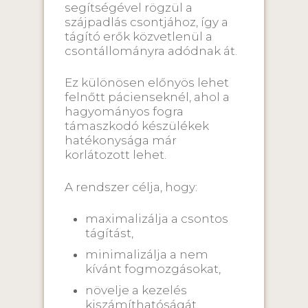
segítségével rögzül a
szájpadlás csontjához, így a
tágító erők közvetlenül a
csontállományra adódnak át.
Ez különösen előnyös lehet
felnőtt pácienseknél, ahol a
hagyományos fogra
támaszkodó készülékek
hatékonysága már
korlátozott lehet.
A rendszer célja, hogy:
maximalizálja a csontos
tágítást,
minimalizálja a nem
kívánt fogmozgásokat,
növelje a kezelés
kiszámíthatóságát,