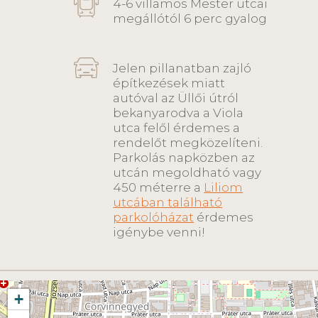
4-6 villamos Mester utcai
megállótól 6 perc gyalog
Jelen pillanatban zajló
építkezések miatt
autóval az Üllői útról
bekanyarodva a Viola
utca felől érdemes a
rendelőt megközelíteni.
Parkolás napközben az
utcán megoldható vagy
450 méterre a
Liliom
utcában található
parkolóházat
érdemes
igénybe venni!
+