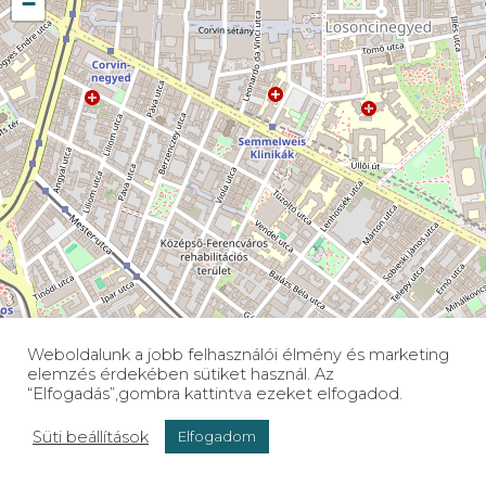
−
Weboldalunk a jobb felhasználói élmény és marketing
Leaflet
| ©
OpenStreetMap
contributors
elemzés érdekében sütiket használ. Az
“Elfogadás”,gombra kattintva ezeket elfogadod.
Süti beállítások
Elfogadom
06 30/ 5637 537
Munkanapokon 10:00 és 18:00 között