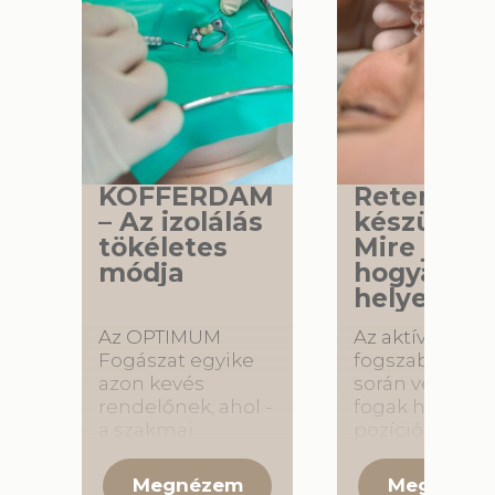
KOFFERDAM
Retenciós
– Az izolálás
készülék 
tökéletes
Mire jó és
módja
hogyan ho
helyesen?
Az OPTIMUM
Az aktív
Fogászat egyike
fogszabályozá
azon kevés
során végzett
rendelőnek, ahol -
fogak helyes
a szakmai
pozícióba való
ajánlásnak
mozgatását
megfelelően -
követően