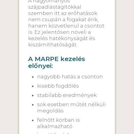
A hagyományos
szájpadlástágítókkal
szemben itt az erőhatások
nem csupán a fogakat érik,
hanem közvetlenül a csontot
is. Ez jelentősen növeli a
kezelés hatékonyságát és
kiszámíthatóságát.
A MARPE kezelés
előnyei:
nagyobb hatás a csonton
kisebb fogdőlés
stabilabb eredmények
sok esetben műtét nélküli
megoldás
felnőtt korban is
alkalmazható