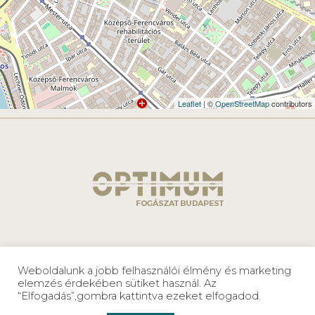
Leaflet
| ©
OpenStreetMap
contributors
Adatkezelési
Optimum
Weboldalunk a jobb felhasználói élmény és marketing
tájékoztató
Fogászat®
elemzés érdekében sütiket használ. Az
2026
“Elfogadás”,gombra kattintva ezeket elfogadod.