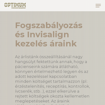
Skip
to
main
Close
content
Menu
Fogszabályozás
és Invisalign
kezelés áraink
Az árlistánk összeállításánál nagy
hangsúlyt fektettünk annak, hogy a
pácienseink számára átlátható,
könnyen értelmezhető legyen és az
adott kezeléssel kapcsolatban
minden költséget tartalmazzon (pl.:
érzéstelenítés, receptírás, kontrollok,
ívcserék, stb…), ezzel elkerülve a
rejtett költségek okozta kellemetlen
meglepetéseket. Az áraink