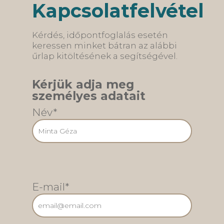
Kapcsolatfelvétel
tágításához
Kérdés, időpontfoglalás esetén
*A fogszabályozó kezelés során felhasznált
keressen minket bátran az alábbi
kiegészítő elemek nagy száma miatt
űrlap kitöltésének a segítségével.
lehetetlen személyes konzultáció nélkül
pontos árakat feltüntetni, ezért személyre
szabott árakat a kezelési terv elkészítése után
Kérjük adja meg
tudunk adni.
személyes adatait
Név*
Foglaljon időpontot!
E-mail*