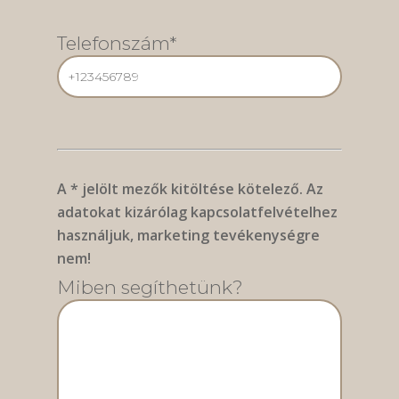
Telefonszám*
A * jelölt mezők kitöltése kötelező. Az
adatokat kizárólag kapcsolatfelvételhez
használjuk, marketing tevékenységre
nem!
Miben segíthetünk?