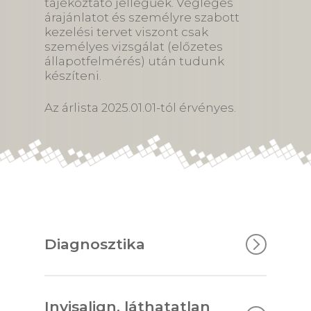
tájékoztató jellegűek. Végleges
árajánlatot és személyre szabott
kezelési tervet viszont csak
személyes vizsgálat (előzetes
állapotfelmérés) után tudunk
készíteni.
Az árlista 2025.01.01-tól érvényes.
Diagnosztika
Első
Invisalign, láthatatlan