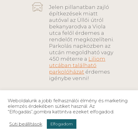
Jelen pillanatban zajló
építkezések miatt
autóval az Üllői útról
bekanyarodva a Viola
utca felől érdemes a
rendelőt megközelíteni.
Parkolás napközben az
utcán megoldható vagy
450 méterre a
Liliom
utcában található
parkolóházat
érdemes
igénybe venni!
Weboldalunk a jobb felhasználói élmény és marketing
+
elemzés érdekében sütiket használ. Az
“Elfogadás”,gombra kattintva ezeket elfogadod.
−
Süti beállítások
Elfogadom
06 30/ 5637 537
Munkanapokon 10:00 és 18:00 között