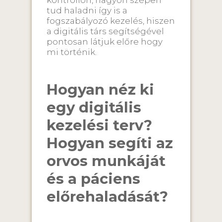
kontrollon, nagyon szépen
tud haladni így is a
fogszabályozó kezelés, hiszen
a digitális társ segítségével
pontosan látjuk előre hogy
mi történik.
Hogyan néz ki
egy digitális
kezelési terv?
Hogyan segíti az
orvos munkáját
és a páciens
előrehaladását?