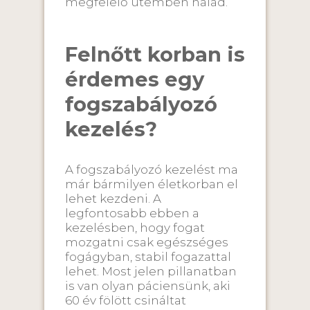
megfelelő ütemben halad.
Felnőtt korban is
érdemes egy
fogszabályozó
kezelés?
A fogszabályozó kezelést ma
már bármilyen életkorban el
lehet kezdeni. A
legfontosabb ebben a
kezelésben, hogy fogat
mozgatni csak egészséges
fogágyban, stabil fogazattal
lehet. Most jelen pillanatban
is van olyan páciensünk, aki
60 év fölött csináltat