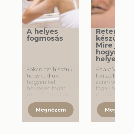
A helyes
Retenciós
fogmosás
készülék 
Mire jó és
hogyan ho
helyesen?
Sokan azt hisszük,
Az aktív
hogy tudjuk
fogszabályozá
hogyan kell
során végzett
helyesen fogat
fogak helyes
mosni. De vajon
pozícióba való
tényleg? Fontos,
mozgatását
hogy
követően
rendszeresen és a
rendkívül font
megfelelő
hogy a fogak
technikával
megtartják ezt
mossunk fogat,
kialakított