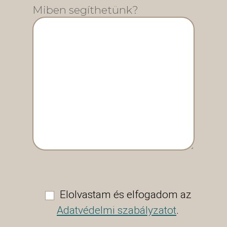
Miben segíthetünk?
Elolvastam és elfogadom az
Adatvédelmi szabályzatot
.