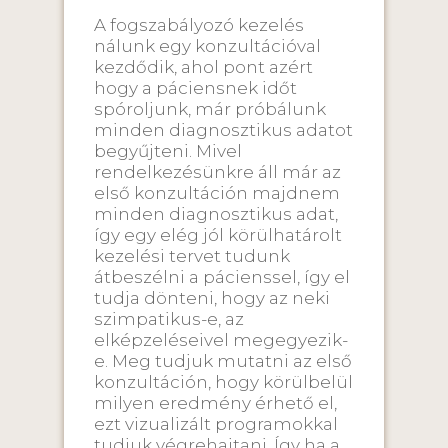
A fogszabályozó kezelés
nálunk egy konzultációval
kezdődik, ahol pont azért
hogy a páciensnek időt
spóroljunk, már próbálunk
minden diagnosztikus adatot
begyűjteni. Mivel
rendelkezésünkre áll már az
első konzultáción majdnem
minden diagnosztikus adat,
így egy elég jól körülhatárolt
kezelési tervet tudunk
átbeszélni a pácienssel, így el
tudja dönteni, hogy az neki
szimpatikus-e, az
elképzeléseivel megegyezik-
e. Meg tudjuk mutatni az első
konzultáción, hogy körülbelül
milyen eredmény érhető el,
ezt vizualizált programokkal
tudjuk végrehajtani. Így ha a