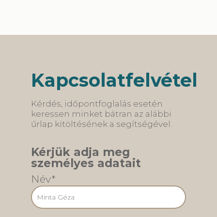
mert csak így
helyzetüket. E
lehet eltávolítani a
kiemelt
dentális plakkot,
jelentőségű a
amely a fogakon
fogszabályozá
és a fogak között
retenciós
lerakódó ragacsos,
szakasza,
vékony…
amelynek célja
Kapcsolatfelvétel
fogak megtart
A fogszabályo
eszköz
Kérdés, időpontfoglalás esetén
eltávolításakor
keressen minket bátran az alábbi
egy speciális
űrlap kitöltésének a segítségével.
retenciós…
Kérjük adja meg
személyes adatait
Név*