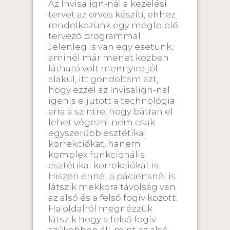
Az Invisalign-nál a kezelési
tervet az orvos készíti, ehhez
rendelkezünk egy megfelelő
tervező programmal.
Jelenleg is van egy esetünk,
aminél már menet közben
látható volt mennyire jól
alakul, itt gondoltam azt,
hogy ezzel az Invisalign-nal
igenis eljutott a technológia
arra a szintre, hogy bátran el
lehet végezni nem csak
egyszerűbb esztétikai
korrekciókat, hanem
komplex funkcionális
esztétikai korrekciókat is.
Hiszen ennél a páciensnél is
látszik mekkora távolság van
az alsó és a felső fogív között.
Ha oldalról megnézzük
látszik hogy a felső fogív
szűkebben áll, mint az alsó,