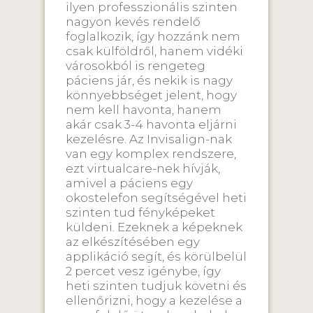
ilyen professzionális szinten
nagyon kevés rendelő
foglalkozik, így hozzánk nem
csak külföldről, hanem vidéki
városokból is rengeteg
páciens jár, és nekik is nagy
könnyebbséget jelent, hogy
nem kell havonta, hanem
akár csak 3-4 havonta eljárni
kezelésre. Az Invisalign-nak
van egy komplex rendszere,
ezt virtualcare-nek hívják,
amivel a páciens egy
okostelefon segítségével heti
szinten tud fényképeket
küldeni. Ezeknek a képeknek
az elkészítésében egy
applikáció segít, és körülbelül
2 percet vesz igénybe, így
heti szinten tudjuk követni és
ellenőrizni, hogy a kezelése a