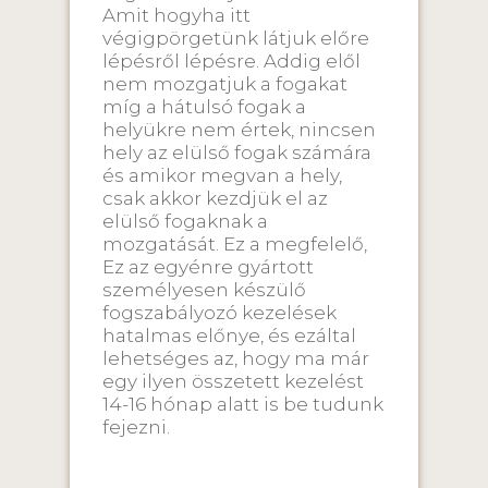
Amit hogyha itt
végigpörgetünk látjuk előre
lépésről lépésre. Addig elől
nem mozgatjuk a fogakat
míg a hátulsó fogak a
helyükre nem értek, nincsen
hely az elülső fogak számára
és amikor megvan a hely,
csak akkor kezdjük el az
elülső fogaknak a
mozgatását. Ez a megfelelő,
Ez az egyénre gyártott
személyesen készülő
fogszabályozó kezelések
hatalmas előnye, és ezáltal
lehetséges az, hogy ma már
egy ilyen összetett kezelést
14-16 hónap alatt is be tudunk
fejezni.