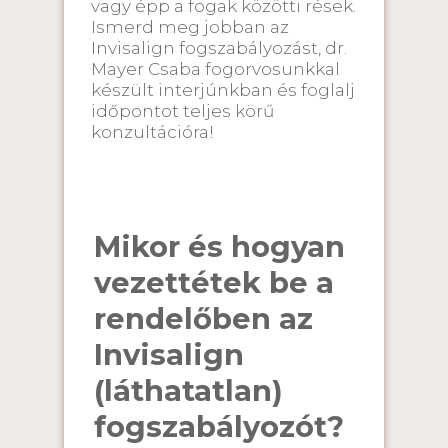
vagy épp a fogak közötti rések.
Ismerd meg jobban az
Invisalign fogszabályozást, dr.
Mayer Csaba fogorvosunkkal
készült interjúnkban és foglalj
időpontot teljes körű
konzultációra!
Mikor és hogyan
vezettétek be a
rendelőben az
Invisalign
(láthatatlan)
fogszabályozót?