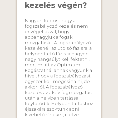
kezelés végén?
Nagyon fontos, hogy a
fogszabályozó kezelés nem
ér véget azzal, hogy
abbahagyjuk a fogak
mozgatását. A fogszabályozó
kezelésnél, az utolsó fázisra, a
helybentartó fázisra nagyon
nagy hangsúlyt kell fektetni,
mert mi itt az Optimum
Fogászatnál annak vagyunk a
hívei, hogy a fogszabályozást
egyszer kell megcsinálni, de
akkor jól. A fogszabályozó
kezelés az aktív fogmozgatás
után a helyben tartással
folytatódik. Helyben tartáshoz
éjszakára szoktunk adni
kivehető síneket, illetve