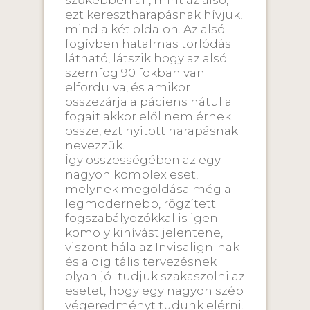
ezt keresztharapásnak hívjuk,
mind a két oldalon. Az alsó
fogívben hatalmas torlódás
látható, látszik hogy az alsó
szemfog 90 fokban van
elfordulva, és amikor
összezárja a páciens hátul a
fogait akkor elől nem érnek
össze, ezt nyitott harapásnak
nevezzük.
Így összességében az egy
nagyon komplex eset,
melynek megoldása még a
legmodernebb, rögzített
fogszabályozókkal is igen
komoly kihívást jelentene,
viszont hála az Invisalign-nak
és a digitális tervezésnek
olyan jól tudjuk szakaszolni az
esetet, hogy egy nagyon szép
végeredményt tudunk elérni.