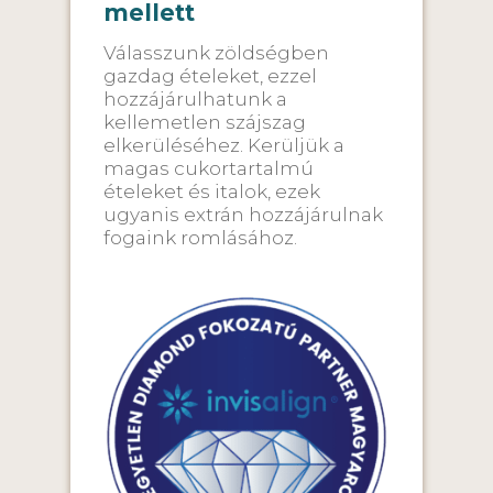
mellett
Válasszunk zöldségben
gazdag ételeket, ezzel
hozzájárulhatunk a
kellemetlen szájszag
elkerüléséhez. Kerüljük a
magas cukortartalmú
ételeket és italok, ezek
ugyanis extrán hozzájárulnak
fogaink romlásához.