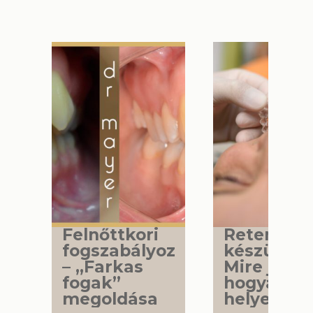
Felnőttkori
Retenciós
fogszabályozás
készülék 
– „Farkas
Mire jó és
fogak”
hogyan ho
megoldása
helyesen?