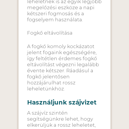
leheletnek is az egyik legjobb
megelőzési eszköze a napi
kétszeri fogmosás és a
fogselyem használata.
Fogkő eltávolítása
A fogkő komoly kockázatot
jelent fogaink egészségére,
így feltétlen érdemes fogkő
eltávolítást végezni legalább
évente kétszer. Ráadásul a
fogkő jelentősen
hozzájárulhat rossz
leheletünkhöz.
Használjunk szájvizet
A szájvíz szintén
segítségünkre lehet, hogy
elkerüljük a rossz leheletet,