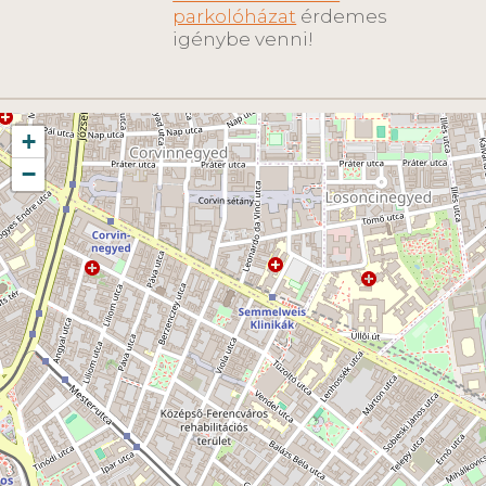
parkolóházat
érdemes
igénybe venni!
+
−