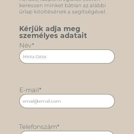
Íme egy
eltávolításakor
keressen minket bátran az alábbi
magabiztos
egy speciális
űrlap kitöltésének a segítségével.
mosoly: Használt…
retenciós…
Kérjük adja meg
személyes adatait
Név*
E-mail*
Telefonszám*