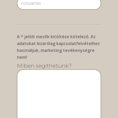
A * jelölt mezők kitöltése kötelező. Az
adatokat kizárólag kapcsolatfelvételhez
használjuk, marketing tevékenységre
nem!
Miben segíthetünk?