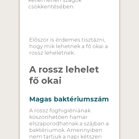
kellemetlen szagok
csökkentésében.
Először is érdemes tisztázni,
hogy mik lehetnek a fő okai a
rossz leheletnek.
A rossz lehelet
fő okai
Magas baktériumszám
A rossz foghigiéniának
köszönhetően hamar
elszaporodhatnak a szájban a
baktériumok. Amennyiben
nem tartjuk a napi kétszeri