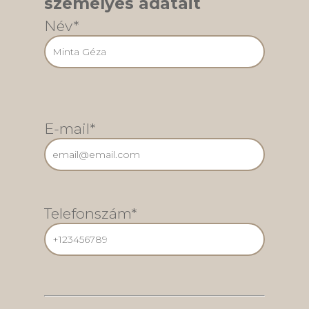
személyes adatait
Név*
E-mail*
Telefonszám*