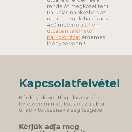
utca felől érdemes a
rendelőt megközelíteni.
Parkolás napközben az
utcán megoldható vagy
450 méterre a
Liliom
utcában található
parkolóházat
érdemes
igénybe venni!
Kapcsolatfelvétel
Kérdés, időpontfoglalás esetén
keressen minket bátran az alábbi
űrlap kitöltésének a segítségével.
Kérjük adja meg