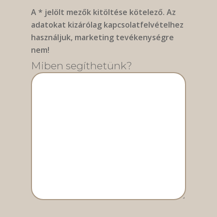
A * jelölt mezők kitöltése kötelező. Az
adatokat kizárólag kapcsolatfelvételhez
használjuk, marketing tevékenységre
nem!
Miben segíthetünk?