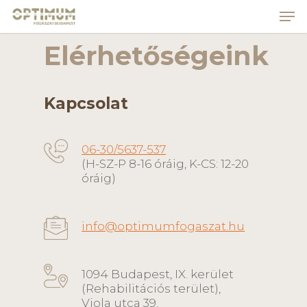
Skip
to
main
Close
Elérhetőségeink
content
Menu
Kapcsolat
06-30/5637-537
(H-SZ-P 8-16 óráig, K-CS: 12-20
óráig)
info@optimumfogaszat.hu
1094 Budapest, IX. kerület
(Rehabilitációs terület),
Viola utca 39.