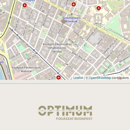
Leaflet
| ©
OpenStreetMap
contributors