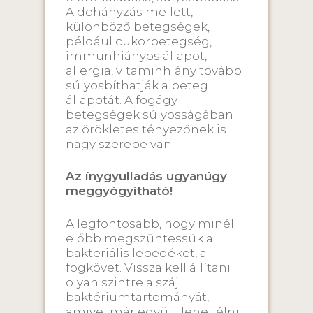
A dohányzás mellett,
különböző betegségek,
például cukorbetegség,
immunhiányos állapot,
allergia, vitaminhiány tovább
súlyosbíthatják a beteg
állapotát. A fogágy-
betegségek súlyosságában
az örökletes tényezőnek is
nagy szerepe van.
Az ínygyulladás ugyanúgy
meggyógyítható!
A legfontosabb, hogy minél
előbb megszüntessük a
bakteriális lepedéket, a
fogkövet. Vissza kell állítani
olyan szintre a száj
baktériumtartományát,
amivel már együtt lehet élni.