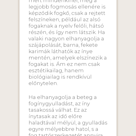
mert mindenkinél, még a
legjobb fogmosás ellenére is
képződik fogkő, csak a rejtett
felszíneken, például az alsó
fogaknak a nyelv felőli, hátsó
részén, és így nem látszik. Ha
valaki nagyon elhanyagolja a
szájápolását, barna, fekete
karimák láthatók az ínye
mentén, amelyek elszínezik a
fogakat is. Ám ez nem csak
esztétikailag, hanem
biológiailag is rendkívül
előnytelen.
Ha elhanyagolja a beteg a
fogínygyulladást, az íny
tasakossá válhat. Ez az
ínytasak az idő előre
haladtával mélyül, a gyulladás
egyre mélyebbre hatol, s a
fog tartószerkezetét annyira