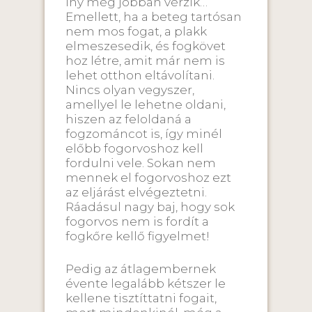
íny még jobban vérzik…
Emellett, ha a beteg tartósan
nem mos fogat, a plakk
elmeszesedik, és fogkövet
hoz létre, amit már nem is
lehet otthon eltávolítani.
Nincs olyan vegyszer,
amellyel le lehetne oldani,
hiszen az feloldaná a
fogzománcot is, így minél
előbb fogorvoshoz kell
fordulni vele. Sokan nem
mennek el fogorvoshoz ezt
az eljárást elvégeztetni.
Ráadásul nagy baj, hogy sok
fogorvos nem is fordít a
fogkőre kellő figyelmet!
Pedig az átlagembernek
évente legalább kétszer le
kellene tisztíttatni fogait,