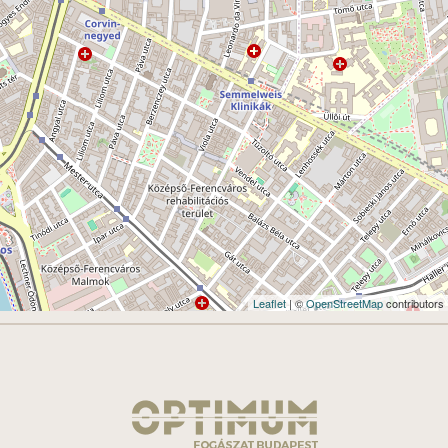
Leaflet
| ©
OpenStreetMap
contributors