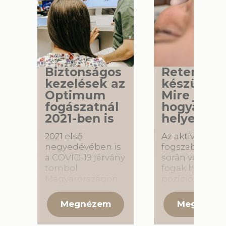
Biztonságos
Retenciós
kezelések az
készülék 
Optimum
Mire jó és
fogászatnál
hogyan ho
2021-ben is
helyesen?
2021 első
Az aktív
negyedévében is
fogszabályozá
a COVID-19 járvány
során végzett
tombol
fogak helyes
Magyarországon.
pozícióba való
Mindenki
mozgatását
igyekszik tartani a
követően
legfontosabb
rendkívül font
előírásokat a
hogy a fogak