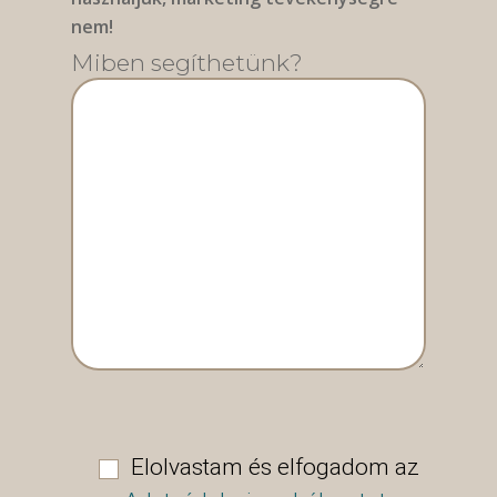
nem!
Miben segíthetünk?
Elolvastam és elfogadom az