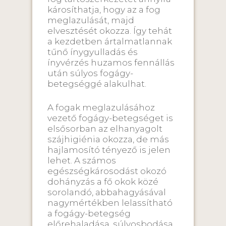
károsíthatja, hogy az a fog
meglazulását, majd
elvesztését okozza. Így tehát
a kezdetben ártalmatlannak
tűnő ínygyulladás és
ínyvérzés huzamos fennállás
után súlyos fogágy-
betegséggé alakulhat.
A fogak meglazulásához
vezető fogágy-betegséget is
elsősorban az elhanyagolt
szájhigiénia okozza, de más
hajlamosító tényező is jelen
lehet. A számos
egészségkárosodást okozó
dohányzás a fő okok közé
sorolandó, abbahagyásával
nagymértékben lelassítható
a fogágy-betegség
előrehaladása, súlyosbodása.