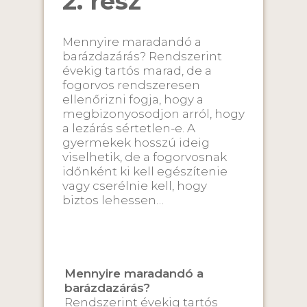
2. rész
Mennyire maradandó a
barázdazárás? Rendszerint
évekig tartós marad, de a
fogorvos rendszeresen
ellenőrizni fogja, hogy a
megbizonyosodjon arról, hogy
a lezárás sértetlen-e. A
gyermekek hosszú ideig
viselhetik, de a fogorvosnak
időnként ki kell egészítenie
vagy cserélnie kell, hogy
biztos lehessen…
Mennyire maradandó a
barázdazárás?
Rendszerint évekig tartós