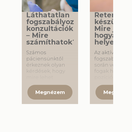
Láthatatlan
Retenciós
fogszabályozás
készülék 
konzultációk
Mire jó és
– Mire
hogyan ho
számíthatok?
helyesen?
Számos
Az aktív
páciensünktől
fogszabályozá
érkeznek olyan
során végzett
kérdések, hogy
fogak helyes
mire lehet
pozícióba való
számítani a
mozgatását
láthatatlan
követően
fogszabályozás
rendkívül font
során történő
hogy a fogak
konzultációkon.
megtartják ezt
Annak érdekében,
kialakított
hogy minél
helyzetüket. E
inkább segítsünk,
kiemelt