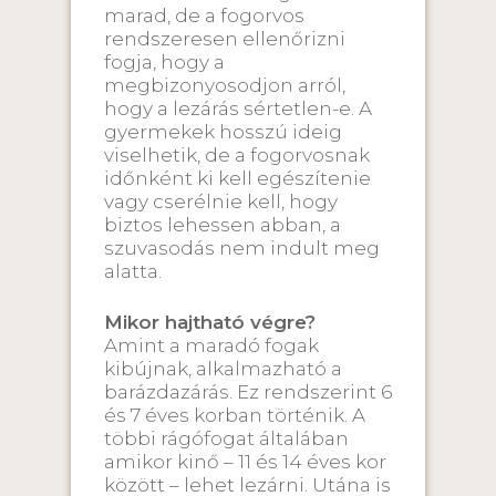
marad, de a fogorvos
rendszeresen ellenőrizni
fogja, hogy a
megbizonyosodjon arról,
hogy a lezárás sértetlen-e. A
gyermekek hosszú ideig
viselhetik, de a fogorvosnak
időnként ki kell egészítenie
vagy cserélnie kell, hogy
biztos lehessen abban, a
szuvasodás nem indult meg
alatta.
Mikor hajtható végre?
Amint a maradó fogak
kibújnak, alkalmazható a
barázdazárás. Ez rendszerint 6
és 7 éves korban történik. A
többi rágófogat általában
amikor kinő – 11 és 14 éves kor
között – lehet lezárni. Utána is