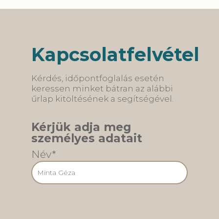
pár pontban
jelentőségű a
összeszedtük mik
fogszabályozá
történnek egy-
retenciós
egy ilyen
szakasza,
egyeztetésen. A
amelynek célja
Kapcsolatfelvétel
láthatatlan
fogak megtart
fogszabályozás
A fogszabályo
ma az egyik
eszköz
Kérdés, időpontfoglalás esetén
legmodernebb
eltávolításakor
keressen minket bátran az alábbi
megoldás, amely
egy speciális
űrlap kitöltésének a segítségével.
az…
retenciós…
Kérjük adja meg
személyes adatait
Név*