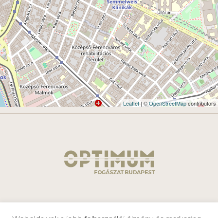
Leaflet
| ©
OpenStreetMap
contributors
Adatkezelési
Optimum