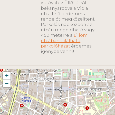
autóval az Üllői útról
bekanyarodva a Viola
utca felől érdemes a
rendelőt megközelíteni.
Parkolás napközben az
utcán megoldható vagy
450 méterre a
Liliom
utcában található
parkolóházat
érdemes
igénybe venni!
+
−