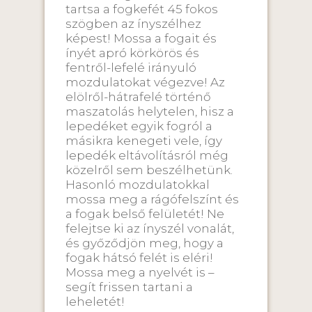
tartsa a fogkefét 45 fokos
szögben az ínyszélhez
képest! Mossa a fogait és
ínyét apró körkörös és
fentről-lefelé irányuló
mozdulatokat végezve! Az
elölről-hátrafelé történő
maszatolás helytelen, hisz a
lepedéket egyik fogról a
másikra kenegeti vele, így
lepedék eltávolításról még
közelről sem beszélhetünk.
Hasonló mozdulatokkal
mossa meg a rágófelszínt és
a fogak belső felületét! Ne
felejtse ki az ínyszél vonalát,
és győződjön meg, hogy a
fogak hátsó felét is eléri!
Mossa meg a nyelvét is –
segít frissen tartani a
leheletét!