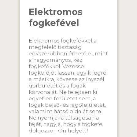
Elektromos
fogkefével
Elektromos fogkefékkel a
megfelelő tisztaság
egyszerűbben érhető el, mint
a hagyományos, kézi
fogkefékkel. Vezesse
fogkeféjét lassan, egyik fogról
a másikra, kövesse az ínyszél
görbületét és a fogak
körvonalát. Ne felejtsen ki
egyetlen területet sem, a
fogak belső- és rágófelületét,
valamint hátsó oldalát sem!
Ne nyomja rá túlságosan a
fejét, hagyja, hogy a fogkefe
dolgozzon Ön helyett!