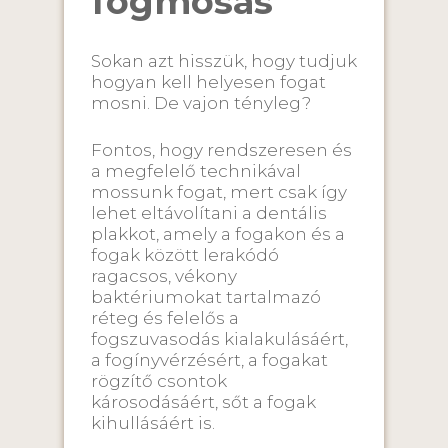
fogmosás
Sokan azt hisszük, hogy tudjuk
hogyan kell helyesen fogat
mosni. De vajon tényleg?
Fontos, hogy rendszeresen és
a megfelelő technikával
mossunk fogat, mert csak így
lehet eltávolítani a dentális
plakkot, amely a fogakon és a
fogak között lerakódó
ragacsos, vékony
baktériumokat tartalmazó
réteg és felelős a
fogszuvasodás kialakulásáért,
a fogínyvérzésért, a fogakat
rögzítő csontok
károsodásáért, sőt a fogak
kihullásáért is.