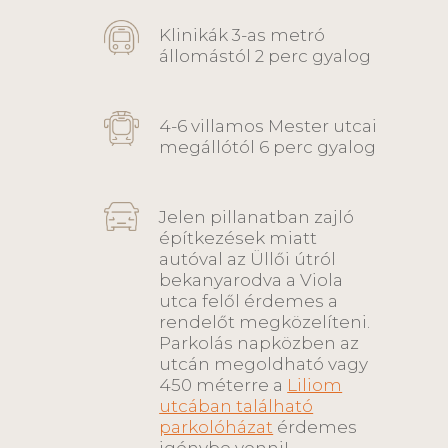
Klinikák 3-as metró
állomástól 2 perc gyalog
4-6 villamos Mester utcai
megállótól 6 perc gyalog
Jelen pillanatban zajló
építkezések miatt
autóval az Üllői útról
bekanyarodva a Viola
utca felől érdemes a
rendelőt megközelíteni.
Parkolás napközben az
utcán megoldható vagy
450 méterre a
Liliom
utcában található
parkolóházat
érdemes
igénybe venni!