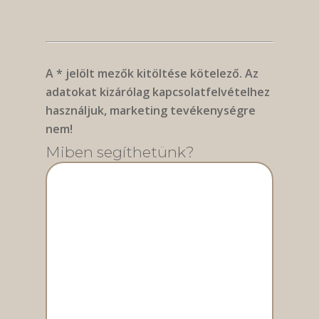
A * jelölt mezők kitöltése kötelező. Az
adatokat kizárólag kapcsolatfelvételhez
használjuk, marketing tevékenységre
nem!
Miben segíthetünk?