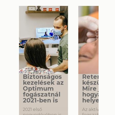
Biztonságos
Retenciós
kezelések az
készülék 
Optimum
Mire jó és
fogászatnál
hogyan ho
2021-ben is
helyesen?
2021 első
Az aktív
negyedévében is
fogszabályozá