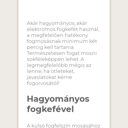
Akár hagyományos, akár
elektromos fogkefét használ,
a megfelelően hatékony
fogmosásnak minimum két
percig kell tartania.
Természetesen fogat mosni
sokféleképpen lehet. A
legmegfelelőbb mégis az
lenne, ha ötleteket,
javaslatokat kérne
fogorvosától!
Hagyományos
fogkefével
A külső fogfelszín mosásához