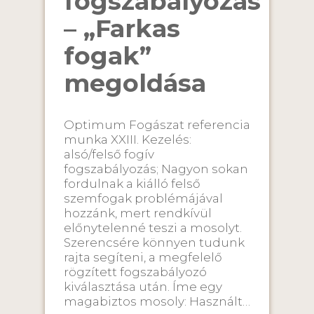
fogszabályozás
– „Farkas
fogak”
megoldása
Optimum Fogászat referencia
munka XXIII. Kezelés:
alsó/felső fogív
fogszabályozás; Nagyon sokan
fordulnak a kiálló felső
szemfogak problémájával
hozzánk, mert rendkívül
előnytelenné teszi a mosolyt.
Szerencsére könnyen tudunk
rajta segíteni, a megfelelő
rögzített fogszabályozó
kiválasztása után. Íme egy
magabiztos mosoly: Használt…