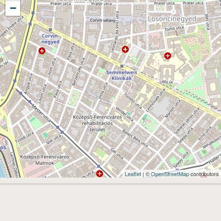
−
Leaflet
| ©
OpenStreetMap
contributors