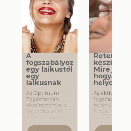
A
Retenciós
fogszabályozásról:
készülék 
egy laikustól
Mire jó és
egy
hogyan ho
laikusnak
helyesen?
Az Optimum
Az aktív
Fogászatban
fogszabályozá
készítettem el a
során végzett
fogszabályozó
fogak helyes
kezelésemet és a
pozícióba való
kezelés előtt
mozgatását
rengeteg kérdés
követően