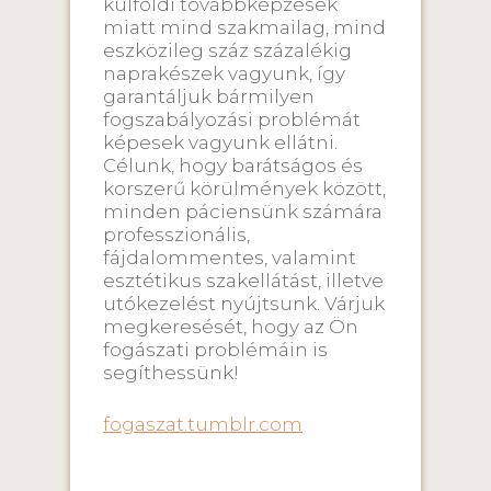
külföldi továbbképzések
miatt mind szakmailag, mind
eszközileg száz százalékig
naprakészek vagyunk, így
garantáljuk bármilyen
fogszabályozási problémát
képesek vagyunk ellátni.
Célunk, hogy barátságos és
korszerű körülmények között,
minden páciensünk számára
professzionális,
fájdalommentes, valamint
esztétikus szakellátást, illetve
utókezelést nyújtsunk. Várjuk
megkeresését, hogy az Ön
fogászati problémáin is
segíthessünk!
fogaszat.tumblr.com