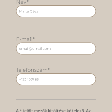
Név*
E-mail*
Telefonszám*
A * jelölt mezők kitöltése kötelező. Az