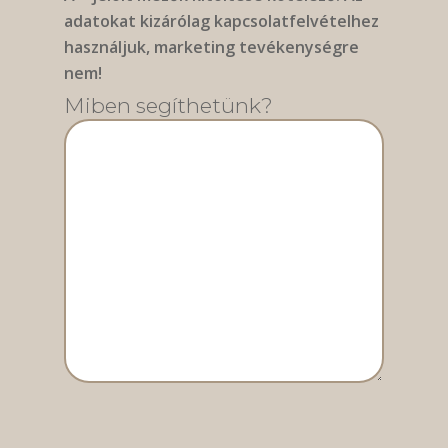
adatokat kizárólag kapcsolatfelvételhez
használjuk, marketing tevékenységre
nem!
Miben segíthetünk?