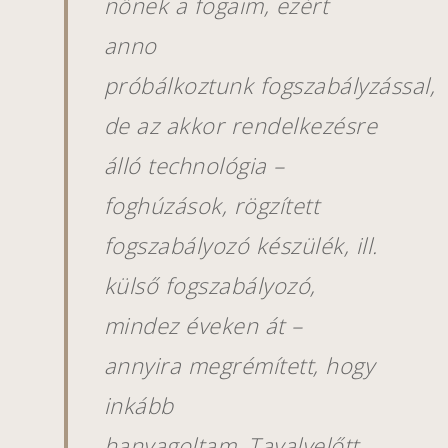
nőnek a fogaim, ezért
anno
próbálkoztunk
fogszabályzással,
de az akkor rendelkezésre
álló technológia –
foghúzások, rögzített
fogszabályozó készülék, ill.
külső fogszabályozó,
mindez éveken át –
annyira megrémített, hogy
inkább
hanyagoltam.
Tavalyelőtt