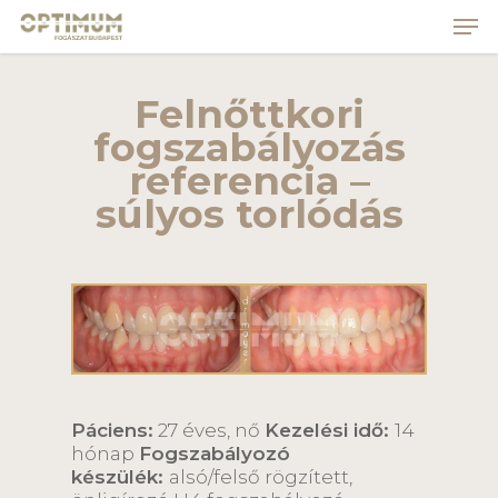
Skip
to
main
Close
content
Menu
Felnőttkori
fogszabályozás
referencia –
súlyos torlódás
Páciens:
27 éves, nő
Kezelési idő:
14
hónap
Fogszabályozó
készülék:
alsó/felső rögzített,