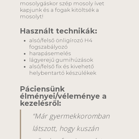
mosolygáskor szép mosoly ívet
kapjunk és a fogak kitöltsék a
mosolyt!
Használt technikák:
alsó/felső önligírozó H4
fogszabályozó
harapásemelés
lágyerejű gumihúzások
alsó/felső fix és kivehető
helybentartó készülékek
Páciensünk
élményei/véleménye a
kezelésről:
“Már gyermekkoromban
látszott, hogy kuszán