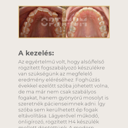
A kezelés:
Az egyértelmű volt, hogy alsó/felső
rögzített fogszabályozó készülékre
van szükségünk az megfelelő
eredmény eléréséhez. Foghúzás
évekkel ezelőtt szóba jöhetett volna,
de ma már nem csak szabályos
fogakat, hanem gyönyörű mosolyt is
szeretnék pácienseimnek adni. Így
szóba sem kerülhetett ép fogak
eltávolítása. Lágyerővel működő,
önligírozó, rögzített H4 készülék
mellett döntöttünk. A modern