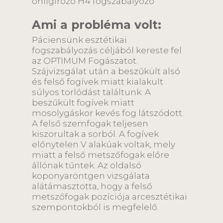
önligírozó H4 fogszabályozó
Ami a probléma volt:
Páciensünk esztétikai
fogszabályozás céljából kereste fel
az OPTIMUM Fogászatot.
Szájvizsgálat után a beszűkült alsó
és felső fogívek miatt kialakult
súlyos torlódást találtunk. A
beszűkült fogívek miatt
mosolygáskor kevés fog látszódott.
A felső szemfogak teljesen
kiszorultak a sorból. A fogívek
előnytelen V alakúak voltak, mely
miatt a felső metszőfogak előre
állónak tűntek. Az oldalsó
koponyaröntgen vizsgálata
alátámasztotta, hogy a felső
metszőfogak pozíciója arcesztétikai
szempontokból is megfelelő.