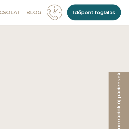
CSOLAT
BLOG
Időpont foglalás
Információk új pácienseknek