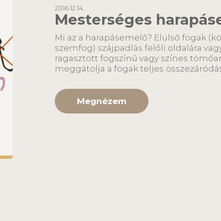
2016.12.14.
Mesterséges harapás
Mi az a harapásemelő? Elülső fogak (
szemfog) szájpadlás felőli oldalára vag
ragasztott fogszínű vagy színes tömőa
meggátolja a fogak teljes összez
Megnézem