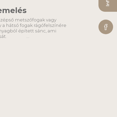
emelés
középső metszőfogak vagy
y a hátsó fogak rágófelszínére
nyagból épített sánc, ami
áródását. …