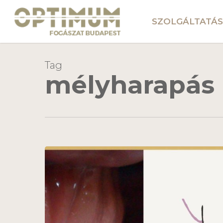
Skip
to
SZOLGÁLTATÁS
main
content
Tag
mélyharapás