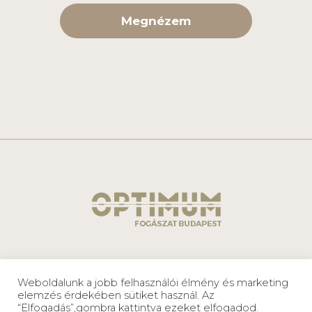
Megnézem
Adatkezelési
Optimum
Weboldalunk a jobb felhasználói élmény és marketing
tájékoztató
Fogászat®
elemzés érdekében sütiket használ. Az
2026
“Elfogadás”,gombra kattintva ezeket elfogadod.