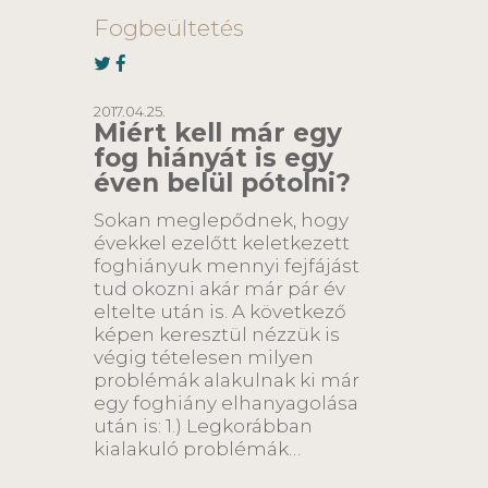
Fogbeültetés
2017.04.25.
Miért kell már egy
fog hiányát is egy
éven belül pótolni?
Sokan meglepődnek, hogy
évekkel ezelőtt keletkezett
foghiányuk mennyi fejfájást
tud okozni akár már pár év
eltelte után is. A következő
képen keresztül nézzük is
végig tételesen milyen
problémák alakulnak ki már
egy foghiány elhanyagolása
után is: 1.) Legkorábban
kialakuló problémák…