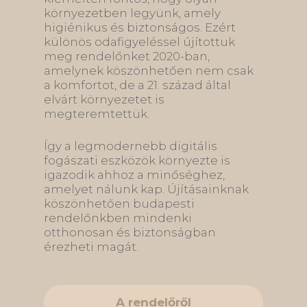
környezetben legyünk, amely
higiénikus és biztonságos. Ezért
különös odafigyeléssel újítottuk
meg rendelőnket 2020-ban,
amelynek köszönhetően nem csak
a komfortot, de a 21. század által
elvárt környezetet is
megteremtettük.
Így a legmodernebb digitális
fogászati eszközök környezte is
igazodik ahhoz a minőséghez,
amelyet nálunk kap. Újításainknak
köszönhetően budapesti
rendelőnkben mindenki
otthonosan és biztonságban
érezheti magát.
A rendelőről