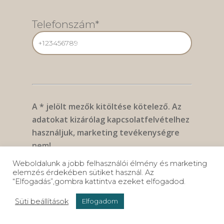
Telefonszám*
A * jelölt mezők kitöltése kötelező. Az
adatokat kizárólag kapcsolatfelvételhez
használjuk, marketing tevékenységre
nem!
Miben segíthetünk?
Weboldalunk a jobb felhasználói élmény és marketing
elemzés érdekében sütiket használ. Az
“Elfogadás”,gombra kattintva ezeket elfogadod.
Süti beállítások
Elfogadom
06 30/ 5637 537
Munkanapokon 10:00 és 18:00 között