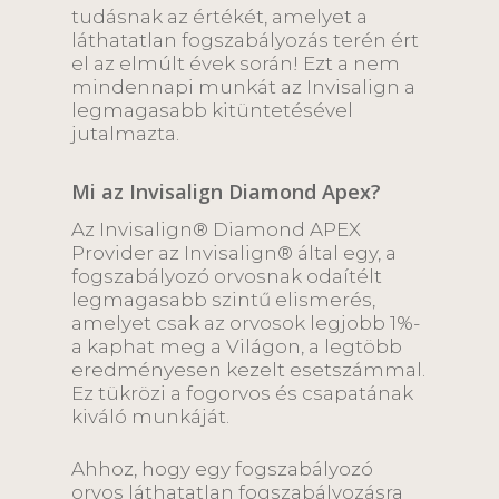
tudásnak az értékét, amelyet a
láthatatlan fogszabályozás terén ért
el az elmúlt évek során! Ezt a nem
mindennapi munkát az Invisalign a
legmagasabb kitüntetésével
jutalmazta.
Mi az Invisalign Diamond Apex?
Az Invisalign® Diamond APEX
Provider az Invisalign® által egy, a
fogszabályozó orvosnak odaítélt
legmagasabb szintű elismerés,
amelyet csak az orvosok legjobb 1%-
a kaphat meg a Világon, a legtöbb
eredményesen kezelt esetszámmal.
Ez tükrözi a fogorvos és csapatának
kiváló munkáját.
Ahhoz, hogy egy fogszabályozó
orvos láthatatlan fogszabályozásra