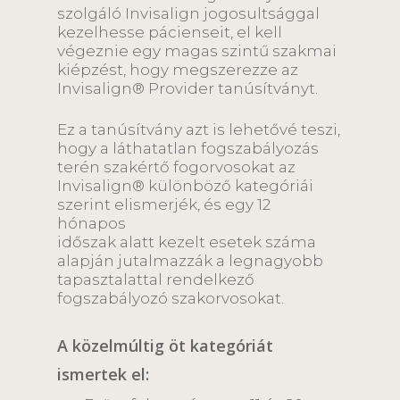
szolgáló Invisalign jogosultsággal
kezelhesse pácienseit, el kell
végeznie egy magas szintű szakmai
kiépzést, hogy megszerezze az
Invisalign® Provider tanúsítványt.
Ez a tanúsítvány azt is lehetővé teszi,
hogy a láthatatlan fogszabályozás
terén szakértő fogorvosokat az
Invisalign® különböző kategóriái
szerint elismerjék, és egy 12
hónapos
időszak alatt kezelt esetek száma
alapján jutalmazzák a legnagyobb
tapasztalattal rendelkező
fogszabályozó szakorvosokat.
A közelmúltig öt kategóriát
ismertek el: