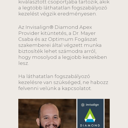
kiválasztott csoportjába tartozik, akik
a legtöbb láthatatlan fogszabályozó
kezelést végzik eredményesen.
Az Invisalign® Diamond Apex
Provider kitüntetés, a Dr. Mayer
Csaba és az Optimum Fogászat
szakemberei által végzett munka
biztosíték lehet számodra arról,
hogy mosolyod a legjobb kezekben
lesz.
Ha láthatatlan fogszabályozó
kezelésre van szükséged, ne habozz
felvenni velünk a kapcsolatot.