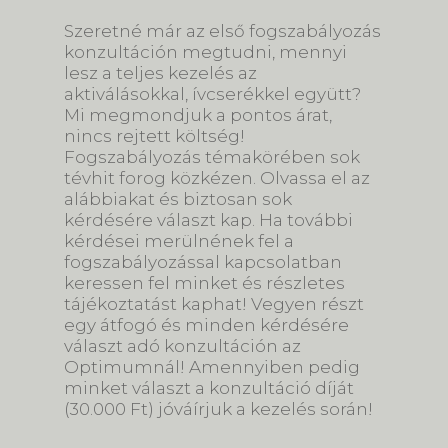
Szeretné már az első fogszabályozás
konzultáción megtudni, mennyi
lesz a teljes kezelés az
aktiválásokkal, ívcserékkel együtt?
Mi megmondjuk a pontos árat,
nincs rejtett költség!
Fogszabályozás témakörében sok
tévhit forog közkézen. Olvassa el az
alábbiakat és biztosan sok
kérdésére választ kap. Ha további
kérdései merülnének fel a
fogszabályozással kapcsolatban
keressen fel minket és részletes
tájékoztatást kaphat! Vegyen részt
egy átfogó és minden kérdésére
választ adó konzultáción az
Optimumnál! Amennyiben pedig
minket választ a konzultáció díját
(30.000 Ft) jóváírjuk a kezelés során!