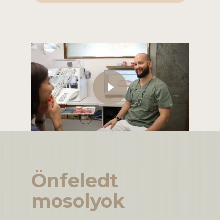
Play Video
Önfeledt
mosolyok