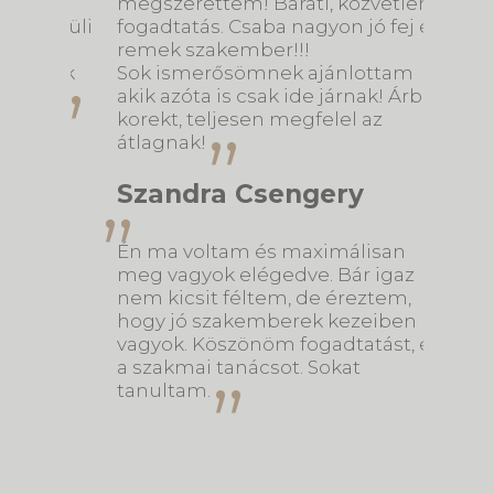
Dr.
megszerettem! Baráti, közvetlen a
megva
kivüli
fogadtatás. Csaba nagyon jó fej és
csapat
remek szakember!!!
Csak 
Csak
Sok ismerősömnek ajánlottam
minde
k.
akik azóta is csak ide járnak! Árban
korekt, teljesen megfelel az
Evel
átlagnak!
Dr. Ma
Szandra Csengery
luk,
telje
s
vagyok
Én ma voltam és maximálisan
eszkö
meg vagyok elégedve. Bár igaz
ajánl
nem kicsit féltem, de éreztem,
bizto
m
hogy jó szakemberek kezeiben
minden
vagyok. Köszönöm fogadtatást, és
távozn
a szakmai tanácsot. Sokat
tanultam.