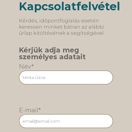
Kapcsolatfelvétel
eltávolításakor
egy speciális
retenciós…
Kérdés, időpontfoglalás esetén
keressen minket bátran az alábbi
űrlap kitöltésének a segítségével.
Kérjük adja meg
személyes adatait
Név*
E-mail*