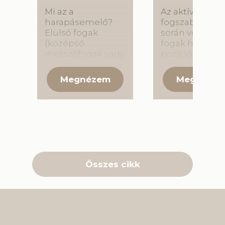
Mi az a
Az aktív
harapásemelő?
fogszabályozá
Elülső fogak
során végzett
(középső
fogak helyes
metszőfogak vagy
pozícióba való
szemfog)
mozgatását
szájpadlás felőli
követően
oldalára vagy a
rendkívül font
hátsó fogak
hogy a fogak
rágófelszínére
megtartják ezt
ragasztott
kialakított
fogszínű vagy
helyzetüket. E
színes
kiemelt
tömőanyagból
jelentőségű a
épített sánc, ami
fogszabályozá
Összes cikk
meggátolja a
retenciós
fogak teljes
szakasza,
összezáródását.
amelynek célja
…
fogak megtart
A fogszabályo
eszköz