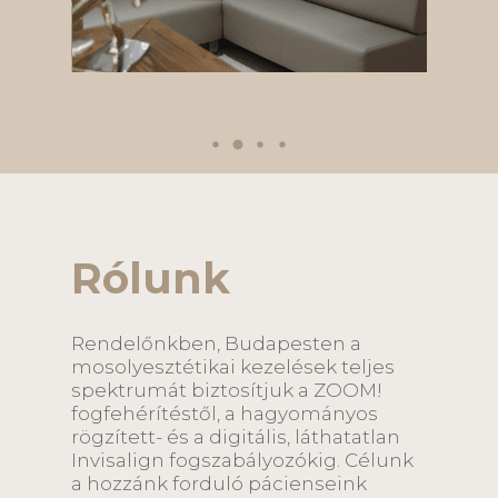
Rólunk
Rendelőnkben, Budapesten a
mosolyesztétikai kezelések teljes
spektrumát biztosítjuk a ZOOM!
fogfehérítéstől, a hagyományos
rögzített- és a digitális, láthatatlan
Invisalign fogszabályozókig. Célunk
a hozzánk forduló pácienseink