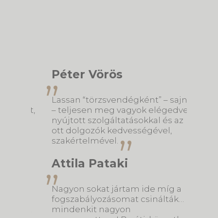
Péter Vörös
Nóra
am
Lassan “törzsvendégként” – sajnos
Harapá
volt,
– teljesen meg vagyok elégedve a
100%-
nyújtott szolgáltatásokkal és az
Szép b
ott dolgozók kedvességével,
alkalm
ég
szakértelmével.
ogom
Barb
Attila Pataki
Tavaly
Nagyon sokat jártam ide míg a
Csaba
fogszabályozásomat csinálták…
fogsz
m az
mindenkit nagyon
példa