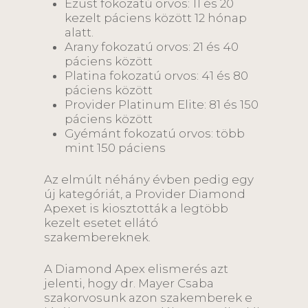
Ezüst fokozatú orvos: 11 és 20
kezelt páciens között 12 hónap
alatt.
Arany fokozatú orvos: 21 és 40
páciens között
Platina fokozatú orvos: 41 és 80
páciens között
Provider Platinum Elite: 81 és 150
páciens között
Gyémánt fokozatú orvos: több
mint 150 páciens
Az elmúlt néhány évben pedig egy
új kategóriát, a Provider Diamond
Apexet is kiosztották a legtöbb
kezelt esetet ellátó
szakembereknek.
A Diamond Apex elismerés azt
jelenti, hogy dr. Mayer Csaba
szakorvosunk azon szakemberek e