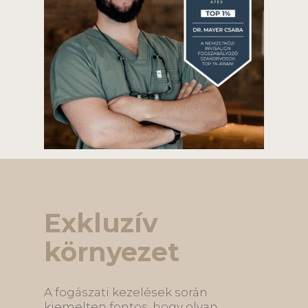
Exkluzív
környezet
A fogászati kezelések során
kiemelten fontos, hogy olyan