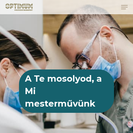
Skip
to
main
Close
content
Menu
A Te mosolyod, a
Mi
mesterművünk