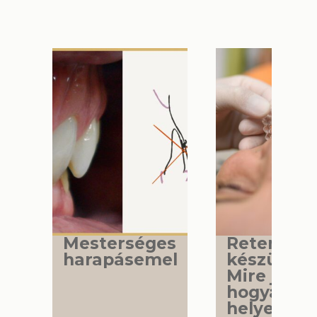
Mesterséges
Retenciós
harapásemelés
készülék 
Mire jó és
hogyan ho
helyesen?